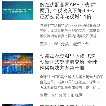
辉煌优配官网APP下载 前
两月, 个税收入下降6.9%,
证券交易印花税增1.1倍
与资本市场和特定行业相关的税收表现
亮眼，尤其是证券交易印花税、车辆购
置税等增速较高；国内消费税和所得税
双双负增，体现消费恢复的基础尚不牢
查看：
168
分类：
配资平台
固 · BEGIN · ....
创赢盘配资APP下载 飞速
创新正式登陆港交所: 全球
网络解决方案第一股
全球线上DTC网络解决方案市场最大的平
台化公司。 据IPO早知道消息，深圳市
飞速创新技术股份有限公司（以下简
称“飞速创新”）于3月23日以“3355.HK”为
查看：
67
分类：
加杠网
股....