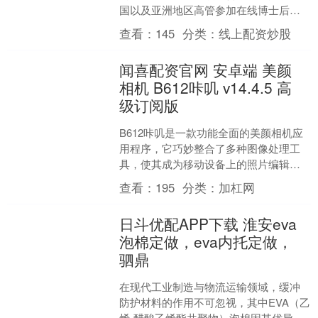
国以及亚洲地区高管参加在线博士后研
究班项目。 本项目针对系统接受过博士
查看：
145
分类：
线上配资炒股
专业教育的人士而开办，....
闻喜配资官网 安卓端 美颜
相机 B612咔叽 v14.4.5 高
级订阅版
B612咔叽是一款功能全面的美颜相机应
用程序，它巧妙整合了多种图像处理工
具，使其成为移动设备上的照片编辑强
大助手。这款应用不仅大幅简化了图片
查看：
195
分类：
加杠网
编辑的整个流程，更融....
日斗优配APP下载 淮安eva
泡棉定做，eva内托定做，
驷鼎
在现代工业制造与物流运输领域，缓冲
防护材料的作用不可忽视，其中EVA（乙
烯-醋酸乙烯酯共聚物）泡棉因其优异的