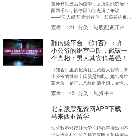
董仲舒改造后的儒学，之所以能统治中
国两千年，恰恰因为它充满了争议
——“天人感应”看似迷信，却藏着约束皇
权的智慧；“儒法融合”表面是道德教化，
查看：
121
分类：
港股配资开户
实则是集权统治的“双....
翻倍赚平台 《知否》：齐
小公爷的继室申氏，戳破一
个真相：男人其实也慕强！
《知否》里的配角往往藏着大智慧，齐
小公爷的继室申氏就是如此。她出身世
家大族，是正儿八经的嫡小姐，品性端
正、脑子通透，和明兰、张大娘子、海
查看：
145
分类：
配资平台
氏一样，都是那个年代里 ....
北京股票配资网APP下载
马来西亚留学
怕分数不够读好大学？担心直接出国不
适应语言和生活？预算有限又想读国际