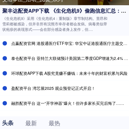
聚丰达配资APP下载 《生化危机9》偷跑信息汇总：丧尸新机制 游戏优化好
《生化危机9》采用《生化危机4：重制版》章节制结构。里昂和
雪莉都被感染，但并非所有浣熊市幸存者都会发病。病毒类似带
状疱疹的表现形式——会在部分感染者身上发作，但....
点赢配资官网 港股通医疗ETF华宝: 华宝中证港股通医疗主题交易型开放式指数证券投资基金基金合同生效公告
泰仓配资平台 亚特兰大联储预计美国第二季度GDP增速为2.4% 此前预计为2.6%
环球配资APP下载 A股究竟赚不赚钱：未来十年的财富积累与风险
盈配资平台 湾芯展2025 观众预登记正式开启！
融胜配资平台 这一“开学神器”爆火！但许多家长买完后悔了……
头条
最新
最热