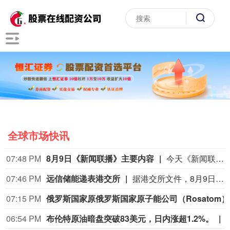
全球市场快讯
07:48 PM
8月9日《新闻联播》主要内容
今天《新闻联播》主要内容有：1.【新思想引领新征程】丰收背后的“稳”与“进”； 2.我国加快推进算力网建设； 3.我国加强对基础研究的长期稳定支持； 4.台风“白海豚”登陆 各地各部门全力应对； 5.7月份居民消费价格指数保持温和上涨； 6.我国加快自然资源“一张图”平台建设； 7.我国生态修复治理取得新成效； 8.【文化中国行】平遥古城活态保护焕发新光彩； 9.国内联播快讯： （1）我国地热资源直接利用规模稳居世界首位； （2）7月下旬全国在田蔬菜面积1.06亿亩 供应充足； （3）我国渤海首个千亿方大气田一期开发项目全面投产； （4）2026“百县对百校促就业行动”校地人才供需对接会举行； （5）第16届全国残疾人健身周活动启动； （6）《2026中国AI盛典》今晚总台央视综合频道播出； 10.伊朗称在美国接受其条件前不会重新开放霍尔木兹海峡： （1）伊媒称有证据显示 美军在对伊朗的军事行动中使用含磷弹药； （2）美媒称美“爱国者”导弹库存不足1700枚； 11.加拿大不列颠哥伦比亚省因林火快速蔓延进入紧急状态 大批居民撤离 美犹他州两处林火仍失控 消防直升机坠毁致两人死亡； 12.国际联播快讯： （1）俄驻日大使称日本谋“核”将招致反制； （2）保加利亚称境内爆炸无人机或来自乌克兰； （3）台风“白海豚”在日本和菲律宾引发灾情； （4）意大利埃特纳火山喷发影响机场航班。
07:46 PM
远信储能递表港交所
据港交所文件，8月9日，深圳市远信储能技术股份有限公司向港交所提交上市申请书，独家保荐人为招银国际。
07:15 PM
俄罗斯国家原
06:54 PM
布伦特原油暗盘突破83美元，日内涨超1.2%。