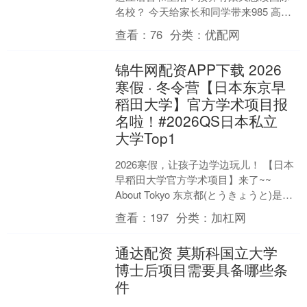
名校？ 今天给家长和同学带来985 高校
独家对接的马来西亚 1+3 留学项目——1
查看：
76
分类：
优配网
年在国内....
锦牛网配资APP下载 2026
寒假 · 冬令营【日本东京早
稻田大学】官方学术项目报
名啦！#2026QS日本私立
大学Top1
2026寒假，让孩子边学边玩儿！ 【日本
早稻田大学官方学术项目】来了~~
About Tokyo 东京都(とうきょうと)是日
本关东地区的一级行政区也是日本的首
查看：
197
分类：
加杠网
都....
通达配资 莫斯科国立大学
博士后项目需要具备哪些条
件