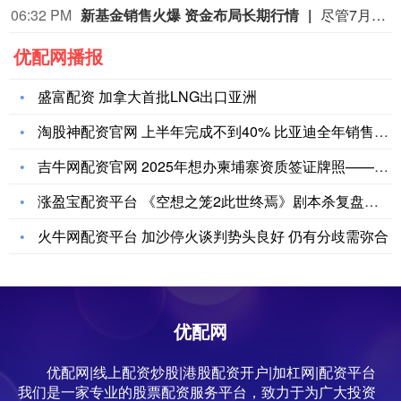
06:32 PM
新基金销售火爆 资金布局长期行情
尽管7月A股市场调整，但新发基金市场却呈现出冷暖反差，多只主动权益新品募集成绩亮眼。普通投资者踊跃认购新基金的背后，是不少基金经理对于当前科技行情长周期属性的深度研判，公募普遍判断AI产业浪潮不是短期主题炒作，科技浪潮的演绎周期也远不止半年。
优配网播报
盛富配资 加拿大首批LNG出口亚洲
淘股神配资官网 上半年完成不到40% 比亚迪全年销售目标承压
吉牛网配资官网 2025年想办柬埔寨资质签证牌照——核心要点
涨盈宝配资平台 《空想之笼2此世终焉》剧本杀复盘测评：关键细
火牛网配资平台 加沙停火谈判势头良好 仍有分歧需弥合
优配网
优配网|线上配资炒股|港股配资开户|加杠网|配资平台
我们是一家专业的股票配资服务平台，致力于为广大投资