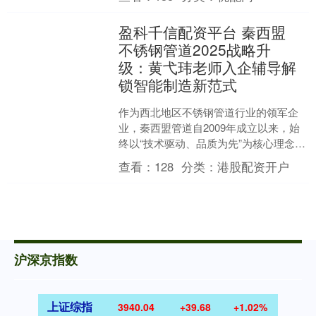
耐用性。但放眼当下的运动....
盈科千信配资平台 秦西盟
不锈钢管道2025战略升
级：黄弋玮老师入企辅导解
锁智能制造新范式
作为西北地区不锈钢管道行业的领军企
业，秦西盟管道自2009年成立以来，始
终以“技术驱动、品质为先”为核心理念，
建成占地50亩的智能化生产基地，年产
查看：
128
分类：
港股配资开户
能突破20万米....
沪深京指数
上证综指
3940.04
+39.68
+1.02%