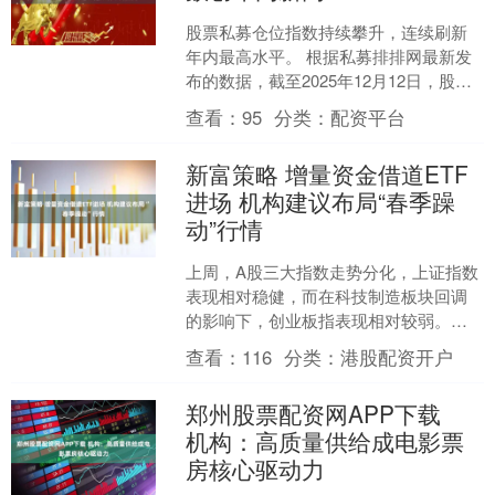
股票私募仓位指数持续攀升，连续刷新
年内最高水平。 根据私募排排网最新发
布的数据，截至2025年12月12日，股票
私募仓位指数已攀升至83.59%，较前一
查看：
95
分类：
配资平台
周继续上....
新富策略 增量资金借道ETF
进场 机构建议布局“春季躁
动”行情
上周，A股三大指数走势分化，上证指数
表现相对稳健，而在科技制造板块回调
的影响下，创业板指表现相对较弱。券
商策略展望报告显示，随着2025年最后
查看：
116
分类：
港股配资开户
一个“超级央行周”....
郑州股票配资网APP下载
机构：高质量供给成电影票
房核心驱动力