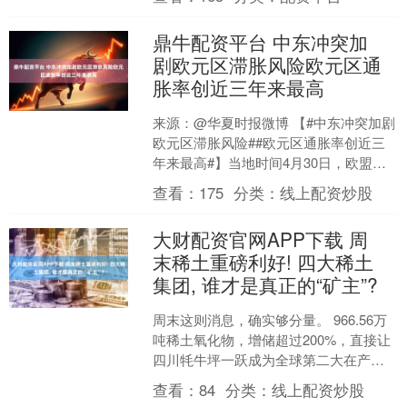
斯”号电力和推进....
鼎牛配资平台 中东冲突加
剧欧元区滞胀风险欧元区通
胀率创近三年来最高
来源：@华夏时报微博 【#中东冲突加剧
欧元区滞胀风险##欧元区通胀率创近三
年来最高#】当地时间4月30日，欧盟统
计局公布的最新数据显示，欧元区经济
查看：
175
分类：
线上配资炒股
增长乏力、通胀....
大财配资官网APP下载 周
末稀土重磅利好! 四大稀土
集团, 谁才是真正的“矿主”?
周末这则消息，确实够分量。 966.56万
吨稀土氧化物，增储超过200%，直接让
四川牦牛坪一跃成为全球第二大在产轻
稀土矿，仅次于咱们内蒙古的白云鄂
查看：
84
分类：
线上配资炒股
博。 很多朋友....