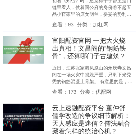
初看《知否》时，总觉得平宁郡主是门
缝里看人，仗着国公府的身份瞧不起五
品小官家里的庶女明兰，妥妥的势利
眼。可重温之后才发现，她的选择根本
查看：
93
分类：
加杠网
不是 “嫌贫爱富”，而是站....
富阳配资官网 一把大火烧
出真相！文昌阁的“钢筋铁
骨”，还算哪门子古建筑？
近日，江苏张家港凤凰山的永庆寺文昌
阁在一场火灾中损毁严重，只剩下光秃
秃的钢筋混凝土骨架。 有意思的是，这
座看似古老的建筑，其实是1993年重建
查看：
173
分类：
优配网
的“仿古新作”。消....
云上速融配资平台 董仲舒
儒学改造的争议细节解析：
天人感应是迷信？儒法融合
藏着怎样的统治心机？