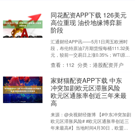
同花配资APP下载 126美元
高位重现 油价地缘博弈新
阶段
汇通财经APP讯——5月1日周五欧洲时
段，布伦特原油7月期货报每桶111.32美
元，较前一交易日上涨0.35%；WTI原油
期货报105.44美元，上涨0.3%。....
查看：
112
分类：
港股配资开户
家财猫配资APP下载 中东
冲突加剧欧元区滞胀风险
欧元区通胀率创近三年来最
高
来源：@央视财经微博 【#中东冲突加剧
欧元区滞胀风险# #欧元区通胀率创近三
年来最高#】当地时间4月30日，欧盟统
计局公布的最新数据显示，欧元区经济