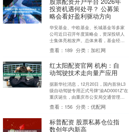
股票配资开户平台 2026年
投资机遇何处寻？ 公募策
略会看好盈利驱动方向
华安基金、中欧基金、长城基金等多家
公司近日召开年度策略会，资深投研人
士集体亮相发声。总体来看，基金经理
普遍对后市持乐观态度，将更加聚焦企
查看：
189
分类：
加杠网
业盈利 近期A股市场波动....
红太阳配资官网 机构：自
动驾驶技术走向量产应用
据新华社消息，12月20日，国内首块L3
级自动驾驶专用正式号牌“渝AD0001Z”在
重庆诞生，由重庆市公安局交通管理总
队正式授予长安汽车，标志着长安汽车
查看：
156
分类：
优配网
在国内率....
标普配资 股票私募仓位指
数创年内新高