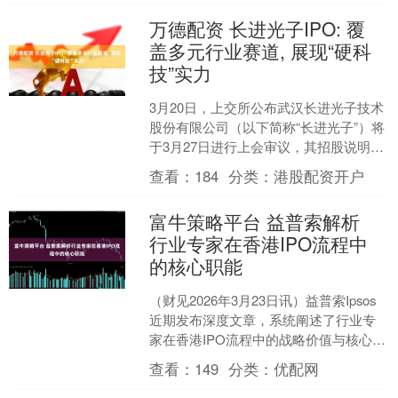
万德配资 长进光子IPO: 覆
盖多元行业赛道, 展现“硬科
技”实力
3月20日，上交所公布武汉长进光子技术
股份有限公司（以下简称“长进光子”）将
于3月27日进行上会审议，其招股说明书
材料向市场呈现了一家技术驱动型企业
查看：
184
分类：
港股配资开户
的成长路径：....
富牛策略平台 益普索解析
行业专家在香港IPO流程中
的核心职能
（财见2026年3月23日讯）益普索Ipsos
近期发布深度文章，系统阐述了行业专
家在香港IPO流程中的战略价值与核心职
能。文章由益普索全球IPO行业咨询主管
查看：
149
分类：
优配网
撰写....