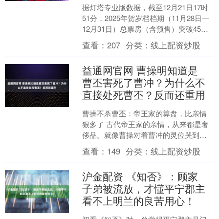
据灯塔专业版数据，截至12月21日17时
51分，2025年贺岁档档期（11月28日—
12月31日）总票房（含预售）突破45亿
元。 中泰证券认为，1）电影大盘恢复....
查看：
207
分类：
线上配资炒股
益通网官网 曹操明知道是
曹丕害死了曹冲？为什么不
直接处死曹丕？反而还重用
曹操不杀曹丕：帝王家的算盘，比亲情
狠多了 古代帝王家的亲情，从来都是奢
侈品。就像曹操对着曹冲的灵位哭到吐
血，转头却对疑似害弟的曹丕说 “你能承
查看：
149
分类：
线上配资炒股
我志”，这操作看着....
沪金配资 《知否》：顾家
子弟被流放，才懂平宁郡主
看不上明兰的良苦用心！