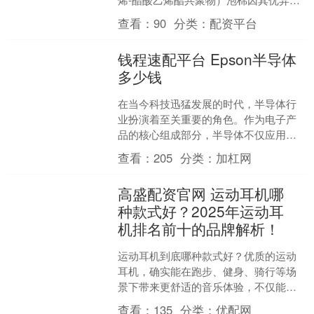
物理性能和环保特性，成为各类精密仪
查看：
90
分类：
配资平台
器、电子产品、医疗....
钱程速配平台 Epson半导体
多少钱
在当今科技迅猛发展的时代，半导体行
业扮演着至关重要的角色。作为电子产
品的核心组成部分，半导体不仅应用于
计算机、手机等消费电子产品中，还广
查看：
205
分类：
加杠网
泛应用于汽车、家电及工业....
高盛配资官网 运动耳机哪
种款式好？2025年运动耳
机排名前十的品牌解析！
运动耳机到底哪种款式好？优质的运动
耳机，确实能在跑步、健身、骑行等场
景下带来更舒适的音乐体验，不仅能激
发运动节奏感，还能兼顾安全性和持久
查看：
135
分类：
优配网