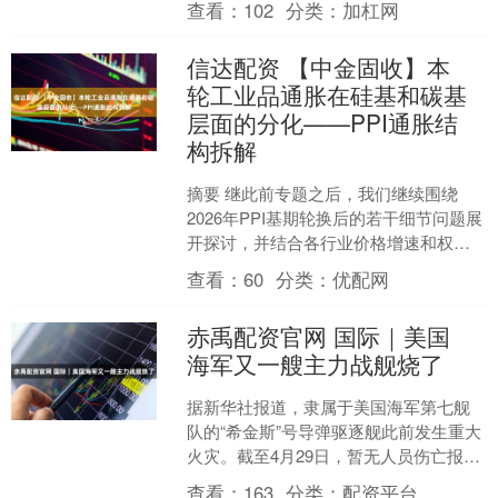
查看：
102
分类：
加杠网
增长乏力、通....
信达配资 【中金固收】本
轮工业品通胀在硅基和碳基
层面的分化——PPI通胀结
构拆解
摘要 继此前专题之后，我们继续围绕
2026年PPI基期轮换后的若干细节问题展
开探讨，并结合各行业价格增速和权
重，从不同角度对整体PPI同、环比增速
查看：
60
分类：
优配网
进行拆解，以试....
赤禹配资官网 国际｜美国
海军又一艘主力战舰烧了
据新华社报道，隶属于美国海军第七舰
队的“希金斯”号导弹驱逐舰此前发生重大
火灾。截至4月29日，暂无人员伤亡报
告。数名美国官员表示，大火导致“希金
查看：
163
分类：
配资平台